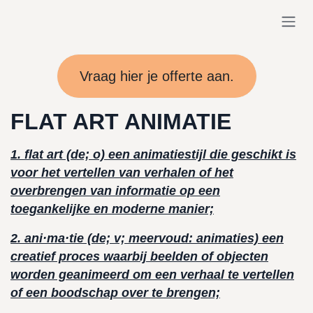
Overslaan naar inhoud
Vraag hier je offerte aan.
FLAT ART ANIMATIE
1. flat art (de; o) een animatiestijl die geschikt is
voor het vertellen van verhalen of het
overbrengen van informatie op een
toegankelijke en moderne manier;
2. ani·ma·tie (de; v; meervoud: animaties) een
creatief proces waarbij beelden of objecten
worden geanimeerd om een verhaal te vertellen
of een boodschap over te brengen;